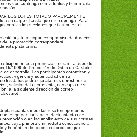
ios que contenga son virtuales y tienen valor,
romoción.
VALIDAR LOS LOTES TOTAL O PARCIALMENTE
do a su cargo el costo que ello suponga. Para
 siguiendo las instrucciones que figuran en el
no está sujeta a ningún compromiso de duración.
ón de la promoción corresponderá,
 de esta plataforma.
participen en esta promoción, serán tratados de
ca 15/1999 de Protección de Datos de Carácter
 de desarrollo. Los participantes garantizan y
ctitud, vigencia y autenticidad de su
r de los datos podrá ejercitar sus derechos de
ión, solicitándolo por escrito, con copia de su
ón, a la siguiente dirección de correo
tables.net
 adoptar cuantas medidas resulten oportunas
que tenga por finalidad o efecto intentos de
te promoción o en incumplimiento de sus normas
ipantes, cuya primera e inmediata consecuencia
nte y la pérdida de todos los derechos que
do.