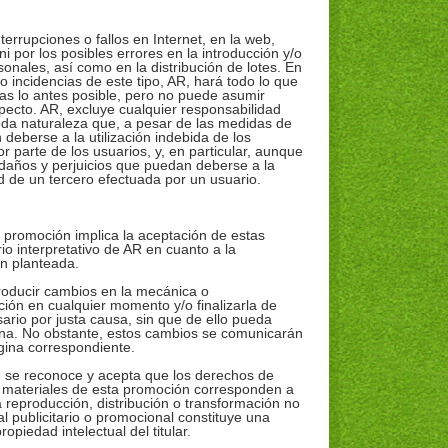
errupciones o fallos en Internet, en la web,
ni por los posibles errores en la introducción y/o
onales, así como en la distribución de lotes. En
 incidencias de este tipo, AR, hará todo lo que
as lo antes posible, pero no puede asumir
pecto. AR, excluye cualquier responsabilidad
toda naturaleza que, a pesar de las medidas de
deberse a la utilización indebida de los
or parte de los usuarios, y, en particular, aunque
 daños y perjuicios que puedan deberse a la
d de un tercero efectuada por un usuario.
.
a promoción implica la aceptación de estas
rio interpretativo de AR en cuanto a la
ón planteada.
roducir cambios en la mecánica o
ión en cualquier momento y/o finalizarla de
sario por justa causa, sin que de ello pueda
una. No obstante, estos cambios se comunicarán
gina correspondiente.
n se reconoce y acepta que los derechos de
s materiales de esta promoción corresponden a
reproducción, distribución o transformación no
l publicitario o promocional constituye una
opiedad intelectual del titular.