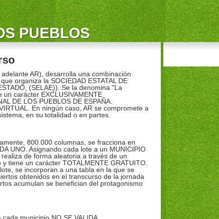
LOS PUEBLOS
rso
adelante AR), desarrolla una combinación
bol que organiza la SOCIEDAD ESTATAL DE
TADO, (SELAE)). Se la denomina "La
iene un carácter EXCLUSIVAMENTE
NAL DE LOS PUEBLOS DE ESPAÑA.
 VIRTUAL. En ningún caso, AR se compromete a
istema, en su totalidad o en partes.
amente, 800.000 columnas, se fracciona en
 UNO. Asignando cada lote a un MUNICIPIO
realiza de forma aleatoria a través de un
ico y tiene un carácter TOTALMENTE GRATUITO.
lote, se incorporan a una tabla en la que se
iertos obtenidos en el transcurso de la jornada
ertos acumulan se benefician del protagonismo
 a cada municipio NO SE VALIDA