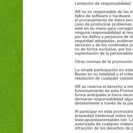
Limitación de responsabilidad.
AR no es responsable de las int
fallos de software o hardware, 
el procesamiento de datos pers
caso de producirse problemas o
esté en su mano para corregirl
ninguna responsabilidad al res
por los daños y perjuicios de 
seguridad adoptadas, pudieran 
servicios y de los contenidos p
no de forma exclusiva, por los
suplantación de la personalida
Otras normas de la promoción
La simple participación en est
Bases en su totalidad y el crite
resolución de cualquier cuesti
AR se reserva el derecho a int
funcionamiento de esta Promoc
forma anticipada si fuera nece
derivarse responsabilidad alg
debidamente a través de la pá
Al participar en esta promoció
propiedad intelectual sobre lo
www.apuestasrentables.net. La 
autorizada de cualquier materia
infracción de los derechos de pr