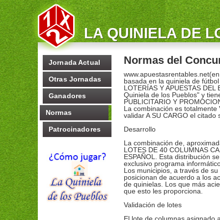
LA QUINIELA DE 
Normas del Concu
Jornada Actual
www.apuestasrentables.net(en 
Otras Jornadas
basada en la quiniela de fút
LOTERÍAS Y APUESTAS DEL ES
Quiniela de los Pueblos" y t
Ganadores
PUBLICITARIO Y PROMOCIO
La combinación es totalmente
Normas
validar A SU CARGO el citado s
Patrocinadores
Desarrollo
La combinación de, aproximad
LOTES DE 40 COLUMNAS CADA
ESPAÑOL. Esta distribución se 
exclusivo programa informát
Los municipios, a través de su 
posicionan de acuerdo a los ac
de quinielas. Los que más aci
que esto les proporciona.
Validación de lotes
El lote de columnas asignado