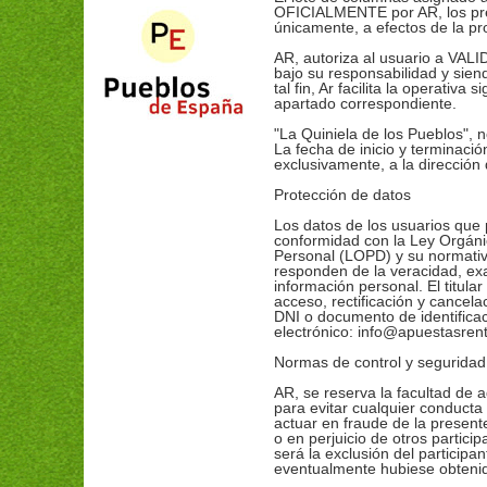
OFICIALMENTE por AR, los prem
únicamente, a efectos de la p
AR, autoriza al usuario a 
bajo su responsabilidad y sien
tal fin, Ar facilita la operativa
apartado correspondiente.
"La Quiniela de los Pueblos", 
La fecha de inicio y terminaci
exclusivamente, a la dirección
Protección de datos
Los datos de los usuarios que 
conformidad con la Ley Orgáni
Personal (LOPD) y su normativa
responden de la veracidad, exa
información personal. El titula
acceso, rectificación y cancelac
DNI o documento de identificaci
electrónico: info@apuestasren
Normas de control y seguridad
AR, se reserva la facultad de
para evitar cualquier conducta 
actuar en fraude de la presen
o en perjuicio de otros partic
será la exclusión del participa
eventualmente hubiese obteni